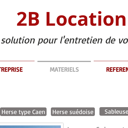
2B Location
 solution pour l'entretien de vo
TREPRISE
MATERIELS
REFERE
u
Sableus
Herse type Caen
Herse suédoise