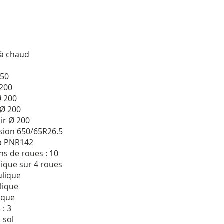
 à chaud
950
 200
Ø 200
 Ø 200
ir Ø 200
sion 650/65R26.5
p PNR142
s de roues : 10
lique sur 4 roues
ulique
lique
lique
 : 3
e sol