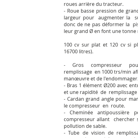
roues arrière du tracteur.
- Roue basse pression de gran
largeur pour augmenter la su
donc de ne pas déformer la pis
leur grand Ø en font une tonne 
100 cv sur plat et 120 cv si p
16700 litres).
- Gros compresseur pou
remplissage en 1000 trs/min af
manœuvre et de l'endommager
- Bras 1 élément Ø200 avec ent
et une rapidité de remplissag
- Cardan grand angle pour ma
le compresseur en route.
- Cheminée antipoussière p
compresseur allant chercher 
pollution de sable.
- Tube de vision de rempliss