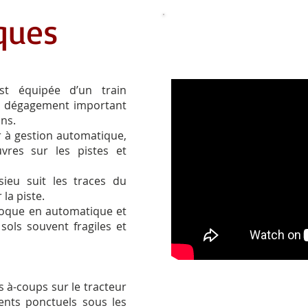
iques
Vidéo
t équipée d’un train
un dégagement important
ins.
r à gestion automatique,
uvres sur les pistes et
ieu suit les traces du
 la piste.
loque en automatique et
 sols souvent fragiles et
s à-coups sur le tracteur
ents ponctuels sous les