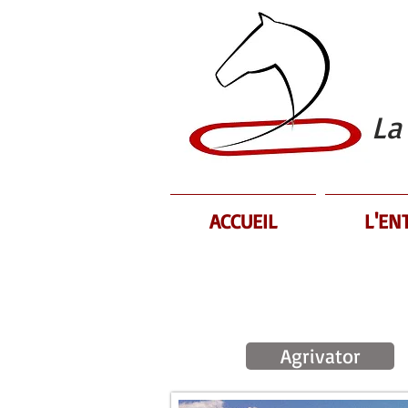
La
ACCUEIL
L'EN
Tonne à ea
Agrivator