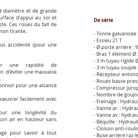
d diamètre et de grande
rface d'appui au sol et
De série
te. Ces roues du fait de
non tirante.
- Tonne galvanisée
- Essieu 21 T
lus accidenté (pour une
- Ø porte arrière : 
- Bras 1 élément Ø
- 3 m tuyau rigide 
r une rapidité de
- 3 m tuyau souple
in d'éviter une mauvaise
- Récepteur entono
.
- Roues basse pres
onnoir pour une aisance
- Compressur juro
e
- Nombre de goujon
nœuvrer facilement avec
- Freinage : Hydrau
- Vanne ar. : Hydra
our une longévité du
- Vanne av : hydrau
son air en hauteur sans
- Béquille : Hydrau
- Cloison anti-roulis
age pour savoir à tout
- Buse arrière raz l