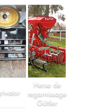
Herse de
rivator
regarnissage
Güttler