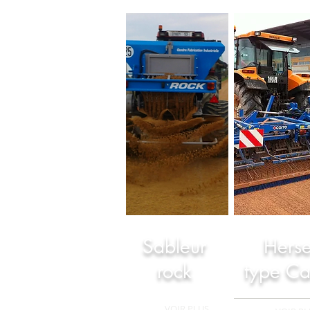
Sableur
Hers
rock
type C
+
VOIR PLUS