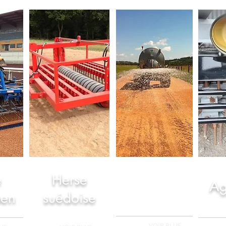
e
Herse
Tonne à
Ag
aen
suédoise
eau
+
VOIR PLUS